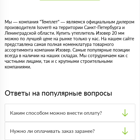
Мы — компания "Темплет" — являемся официальным дилером
производителя Isover® на территории Санкт-Петербурга и
Ленинградской области. Купить утеплитель Изовер 20 мм
можно по лучшей цене на рынке только у нас. На нашем сайте
представлена самая полная номенклатура товарного
ассортимента компании Изовер. Самые популярные позиции
всегда в наличии на наших складах. Мы сотрудничаем как с
частными лицами, так и с крупными строительными
компаниями.
Ответы на популярные вопросы
Каким способом можно внести оплату?
Принимаем оплату наличными, банковской картой и
безналичным переводом. Удобный вариант фиксируется
Нужно ли оплачивать заказ заранее?
при оформлении заказа с менеджером.