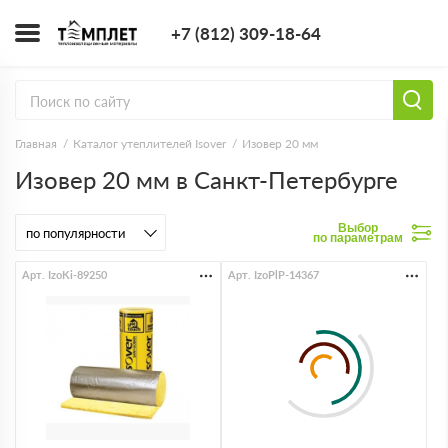
+7 (812) 309-1
+7 (812) 309-18-64
Заказать з
Главная
Каталог утеплителей Isover
Изовер 20 мм
Изовер 20 мм в Санкт-Петербурге
Выбор
по параметрам
Арт. IzoKi-89250
Арт. IzoPlP-14367