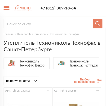
+7 (812) 309-1
+7 (812) 309-18-64
Заказать з
Главная
Каталог Технониколь
Технониколь Технофас
Утеплитель Технониколь Технофас в
Санкт-Петербурге
Технониколь
Технониколь
Технофас Декор
Технофас Коттедж
Выбор
по параметрам
Арт. TehTeK-150592
Арт. TehTe-150588