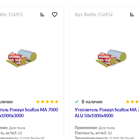
okSe-152451
Арт. RokSe-152452
аличии
В наличии
тель Роквул SeaRox MA 7000
Утеплитель Роквул SeaRox MA 
х1000х3000
ALU 50х1000х4000
ение:
Для пола
Применение:
Для пола
ть, кг/м3:
32
Плотность, кг/м3:
32
оводность:
0.036 Вт/(м·К)
Теплопроводность:
0.036 Вт/(м·К)