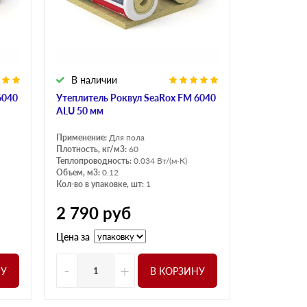
В наличии
6040
Утеплитель Роквул SeaRox FM 6040
ALU 50 мм
Применение:
Для пола
Плотность, кг/м3:
60
Теплопроводность:
0.034 Вт/(м·К)
Объем, м3:
0.12
Кол-во в упаковке, шт:
1
2 790
руб
Цена за
-
+
НУ
В КОРЗИНУ