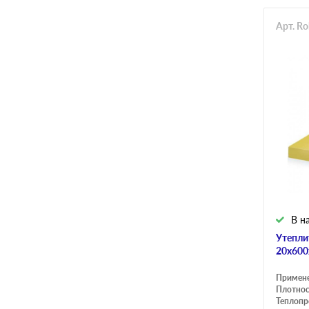
Арт. R
В н
Утепли
20х600
Примен
Плотнос
Теплопр