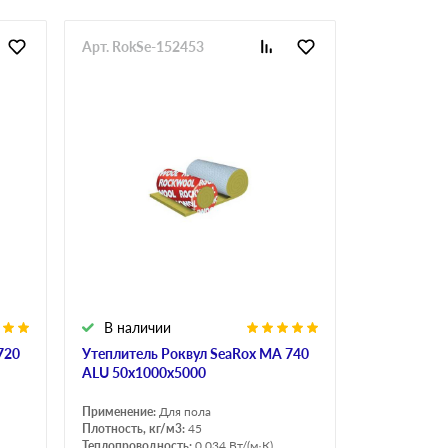
Арт. RokSe-152453
В наличии
720
Утеплитель Роквул SeaRox MA 740
ALU 50х1000х5000
Применение:
Для пола
Плотность, кг/м3:
45
Теплопроводность:
0.034 Вт/(м·К)