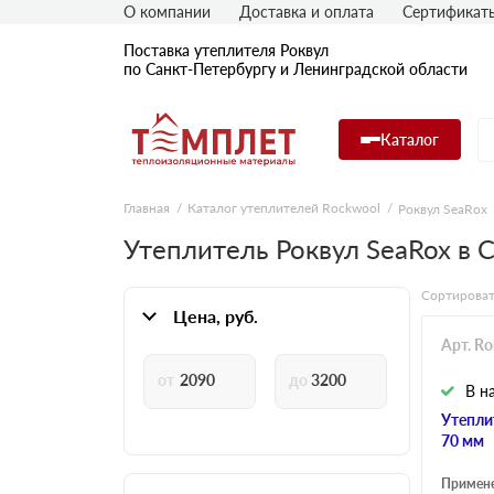
О компании
Доставка и оплата
Сертификат
Поставка утеплителя Роквул
по Санкт-Петербургу и Ленинградской области
Каталог
Главная
Каталог утеплителей Rockwool
Роквул SeaRox
Утеплитель Роквул SeaRox в 
Сортироват
Цена, руб.
Арт. R
В н
Утепли
70 мм
Примен