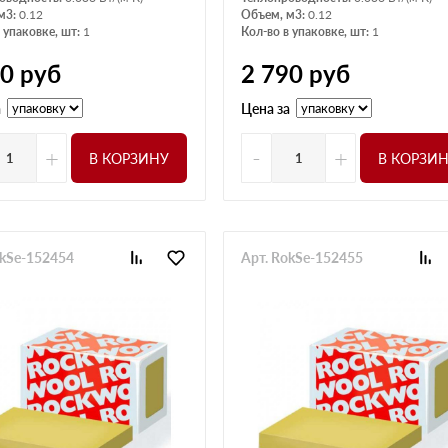
м3:
0.12
Объем, м3:
0.12
 упаковке, шт:
1
Кол-во в упаковке, шт:
1
90
руб
2 790
руб
а
Цена за
+
-
+
В КОРЗИНУ
В КОРЗИ
okSe-152454
Арт. RokSe-152455