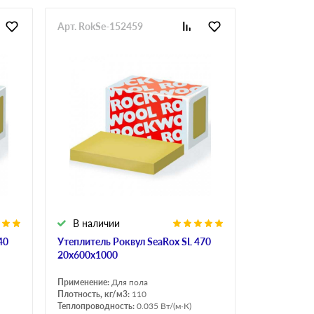
Арт. RokSe-152459
В наличии
40
Утеплитель Роквул SeaRox SL 470
20х600х1000
Применение:
Для пола
Плотность, кг/м3:
110
Теплопроводность:
0.035 Вт/(м·К)