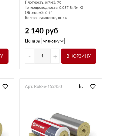
Плотность, кг/м3:
70
Теплопроводность:
0.037 Вт/(м·К)
Объем, м3:
0.12
Кол-во в упаковке, шт:
4
2 140
руб
Цена за
-
+
НУ
В КОРЗИНУ
Арт. RokSe-152450