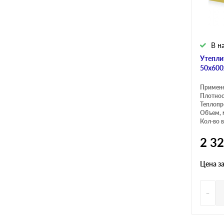
В н
Утепли
50х600
Примен
Плотнос
Теплопр
Объем, 
Кол-во в
2 3
Цена з
-