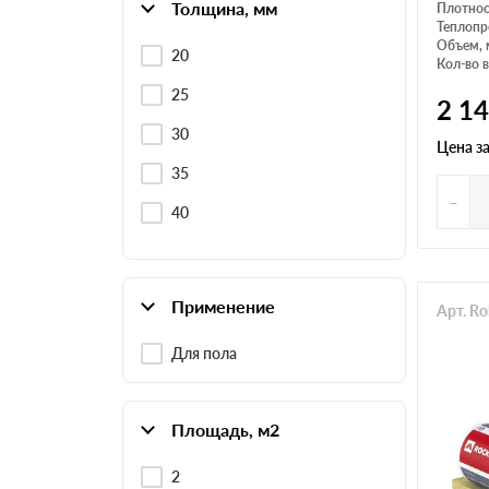
Толщина, мм
Плотнос
Теплопр
Объем, 
20
Кол-во в
25
2 1
30
Цена з
35
-
40
Применение
Арт. R
Для пола
Площадь, м2
2