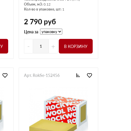
Объем, м3:
0.12
Кол-во в упаковке, шт:
1
2 790
руб
Цена за
-
+
НУ
В КОРЗИНУ
Арт. RokSe-152456