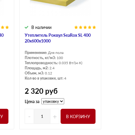
В наличии
40
Утеплитель Роквул SeaRox SL 400
20х600х1000
Применение:
Для пола
Плотность, кг/м3:
100
Теплопроводность:
0.035 Вт/(м·К)
Площадь, м2:
2.4
Объем, м3:
0.12
Кол-во в упаковке, шт:
4
2 320
руб
Цена за
-
+
НУ
В КОРЗИНУ