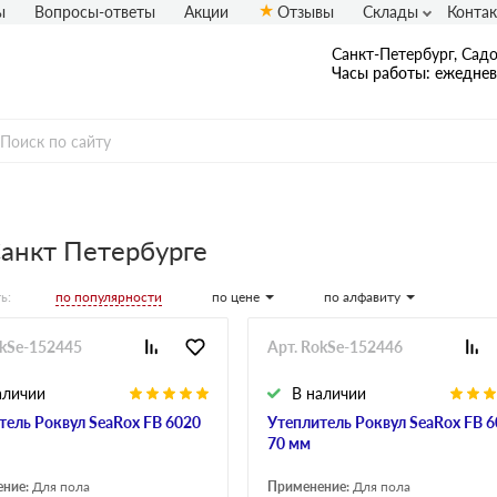
ы
Вопросы-ответы
Акции
Отзывы
Склады
Конта
Санкт-Петербург, Садо
Часы работы: ежедневн
Санкт Петербурге
по популярности
по цене
по алфавиту
ь:
okSe-152445
Арт. RokSe-152446
аличии
В наличии
тель Роквул SeaRox FB 6020
Утеплитель Роквул SeaRox FB 
70 мм
ение:
Для пола
Применение:
Для пола