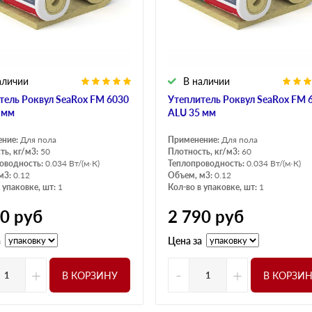
аличии
В наличии
тель Роквул SeaRox FM 6030
Утеплитель Роквул SeaRox FM 
 мм
ALU 35 мм
ение:
Для пола
Применение:
Для пола
ть, кг/м3:
50
Плотность, кг/м3:
60
оводность:
0.034 Вт/(м·К)
Теплопроводность:
0.034 Вт/(м·К)
м3:
0.12
Объем, м3:
0.12
 упаковке, шт:
1
Кол-во в упаковке, шт:
1
00
руб
2 790
руб
а
Цена за
+
-
+
В КОРЗИНУ
В КОРЗИ