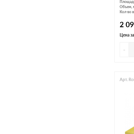
Площадь
Объем, 
Кол-во в
2 0
Цена з
-
Арт. R