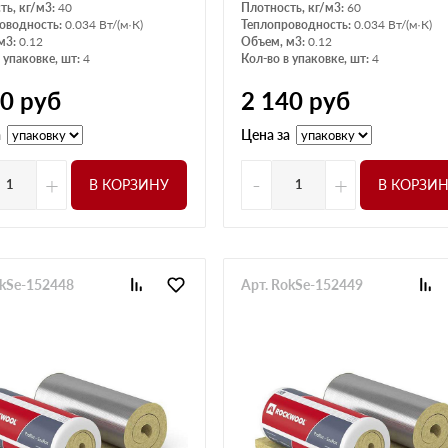
ть, кг/м3:
40
Плотность, кг/м3:
60
оводность:
0.034 Вт/(м·К)
Теплопроводность:
0.034 Вт/(м·К)
м3:
0.12
Объем, м3:
0.12
 упаковке, шт:
4
Кол-во в упаковке, шт:
4
40
руб
2 140
руб
а
Цена за
+
-
+
В КОРЗИНУ
В КОРЗИ
okSe-152448
Арт. RokSe-152449