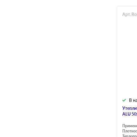
Арт. R
В н
Утепли
ALU 50
Примен
Плотнос
Теплопр