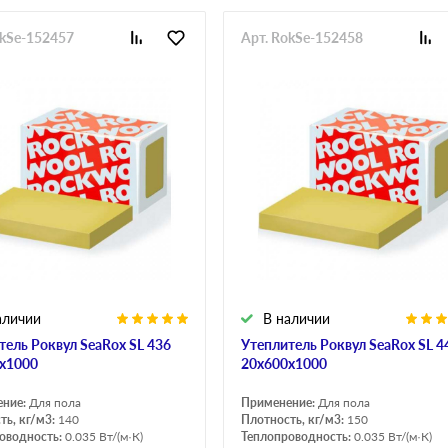
okSe-152457
Арт. RokSe-152458
аличии
В наличии
тель Роквул SeaRox SL 436
Утеплитель Роквул SeaRox SL 4
х1000
20х600х1000
ение:
Для пола
Применение:
Для пола
ть, кг/м3:
140
Плотность, кг/м3:
150
оводность:
0.035 Вт/(м·К)
Теплопроводность:
0.035 Вт/(м·К)