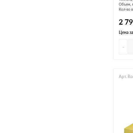
Объем, 
Кол-во в
2 7
Цена з
-
Арт. R