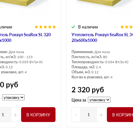
аличии
В наличии
тель Роквул SeaRox SL 320
Утеплитель Роквул SeaRox SL 3
х1000
20х600х1000
ение:
Для пола
Применение:
Для пола
ть, кг/м3:
100 - 115
Плотность, кг/м3:
80
оводность:
0.035 Вт/(м·К)
Теплопроводность:
0.034 Вт/(м·К)
м3:
0.12
Площадь, м2:
2.4
 упаковке, шт:
4
Объем, м3:
0.12
Кол-во в упаковке, шт:
4
20
руб
2 320
руб
а
Цена за
+
-
+
В КОРЗИНУ
В КОРЗИ