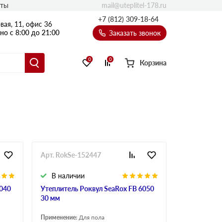
mail@uteplitel-178.ru
кты
+7 (812) 309-18-64
вая, 11, офис 36
о с 8:00 до 21:00
Заказать звонок
0
0
Корзина
Арт. RokSe-152447
В наличии
6040
Утеплитель Роквул SeaRox FB 6050
30 мм
Применение:
Для пола