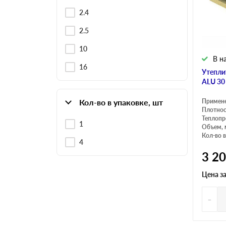
2.4
2.5
10
В н
16
Утепли
ALU 30
Кол-во в упаковке, шт
Примен
Плотнос
Теплопр
1
Объем, 
Кол-во в
4
3 2
Цена з
-