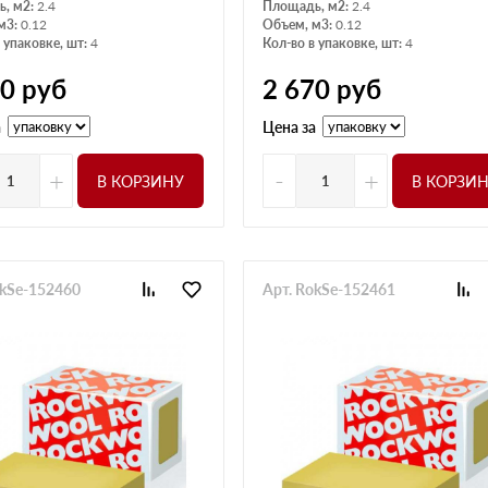
, м2:
2.4
Площадь, м2:
2.4
м3:
0.12
Объем, м3:
0.12
 упаковке, шт:
4
Кол-во в упаковке, шт:
4
90
руб
2 670
руб
а
Цена за
+
-
+
В КОРЗИНУ
В КОРЗИ
okSe-152460
Арт. RokSe-152461