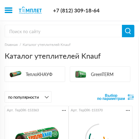
+7 (812) 309-1
+7 (812) 309-18-64
Заказать з
Главная
Каталог утеплителей Knauf
Каталог утеплителей Knauf
ТеплоКНАУФ
GreenTERM
Выбор
по параметрам
Арт. TepDlK-153363
Арт. TepDlK-153370