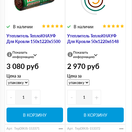
В наличии
В наличии
Утеплитель ТеплоКНАУФ
Утеплитель ТеплоКНАУФ
Для Кровли 150х1220х5500
Для Кровли 50х1220х6148
Показать
Показать
информацию
информацию
3 080
руб
2 970
руб
Цена за
Цена за
-
+
-
+
В КОРЗИНУ
В КОРЗИНУ
Арт. TepDlKIS-153371
Арт. TepDlKIS-153372