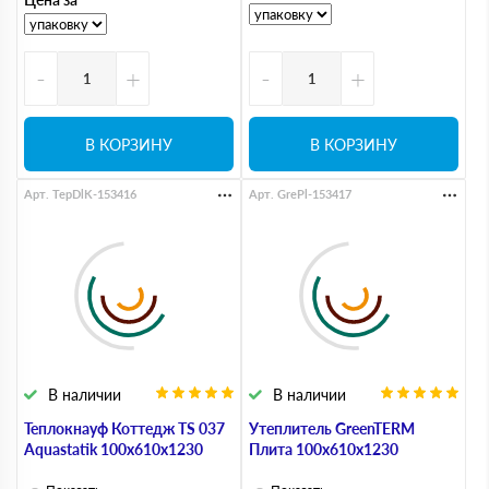
-
+
-
+
В КОРЗИНУ
В КОРЗИНУ
Арт. TepDlK-153416
Арт. GrePl-153417
В наличии
В наличии
Теплокнауф Коттедж ТS 037
Утеплитель GreenTERM
Aquastatik 100х610х1230
Плита 100х610х1230