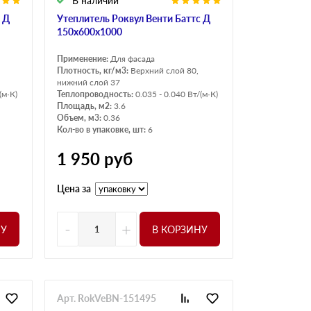
В наличии
 Д
Утеплитель Роквул Венти Баттс Д
150х600х1000
Применение:
Для фасада
Плотность, кг/м3:
Верхний слой 80,
нижний слой 37
(м·К)
Теплопроводность:
0.035 - 0.040 Вт/(м·К)
Площадь, м2:
3.6
Объем, м3:
0.36
Кол-во в упаковке, шт:
6
1 950
руб
Цена за
-
+
НУ
В КОРЗИНУ
Арт. RokVeBN-151495