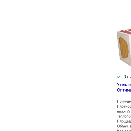
В н
Утепли
Оптима
Примен
Плотнос
нижний 
Теплопр
Площадь
Объем, 