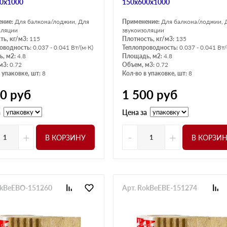
0х1000
150х600х1000
ение:
Для балкона/лоджии, Для
Применение:
Для балкона/лоджии, 
оляции
звукоизоляции
ть, кг/м3:
115
Плотность, кг/м3:
135
оводность:
0.037 - 0.041 Вт/(м·К)
Теплопроводность:
0.037 - 0.041 Вт/
, м2:
4.8
Площадь, м2:
4.8
м3:
0.72
Объем, м3:
0.72
 упаковке, шт:
8
Кол-во в упаковке, шт:
8
00
руб
1 500
руб
а
Цена за
+
-
+
В КОРЗИНУ
В КОРЗИ
okBeEBO-151260
Арт. RokBeEBE-151274