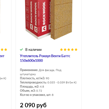
В наличии
ент
Утеплитель Роквул Венти Баттс
150х600х1000
Применение:
Для фасада, Под
штукатурку
(м·К)
Плотность, кг/м3:
90
Теплопроводность:
0.035 - 0.039 Вт/(м·К)
Площадь, м2:
4.8
Объем, м3:
0.72
Кол-во в упаковке, шт:
8
2 090
руб