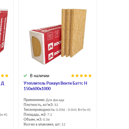
В наличии
 Д
Утеплитель Роквул Венти Баттс Н
150х600х1000
Применение:
Для фасада
Плотность, кг/м3:
32
Теплопроводность:
0.036 - 0.041 Вт/(м·К)
(м·К)
Площадь, м2:
7.2
Объем, м3:
0.36
Кол-во в упаковке, шт:
12