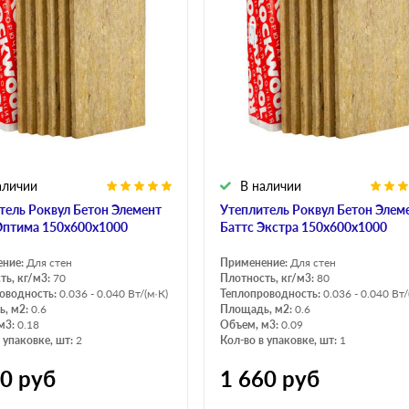
аличии
В наличии
тель Роквул Бетон Элемент
Утеплитель Роквул Бетон Элем
Оптима 150х600х1000
Баттс Экстра 150х600х1000
ение:
Для стен
Применение:
Для стен
ть, кг/м3:
70
Плотность, кг/м3:
80
оводность:
0.036 - 0.040 Вт/(м·К)
Теплопроводность:
0.036 - 0.040 Вт/
, м2:
0.6
Площадь, м2:
0.6
м3:
0.18
Объем, м3:
0.09
 упаковке, шт:
2
Кол-во в упаковке, шт:
1
10
руб
1 660
руб