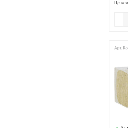
Цена з
-
Арт. R