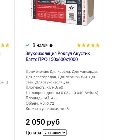
В наличии
с
Звукоизоляция Роквул Акустик
Баттс ПРО 150х600х1000
Применение:
Для кровли, Для мансарды,
Для перегородок, Для перекрытий, Для
(м·К)
стен, Для звукоизоляции
Плотность, кг/м3:
60
Теплопроводность:
0.034 - 0.040 Вт/(м·К)
Площадь, м2:
4.8
Объем, м3:
0.72
Кол-во в упаковке, шт:
8
2 050
руб
Цена за