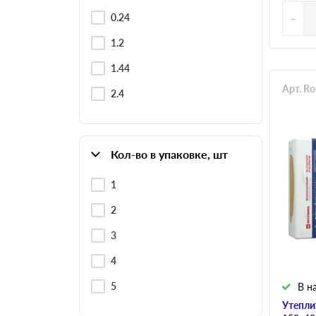
-
0.24
1.2
1.44
Арт. R
2.4
Кол-во в упаковке, шт
1
2
3
4
5
В н
Утепли