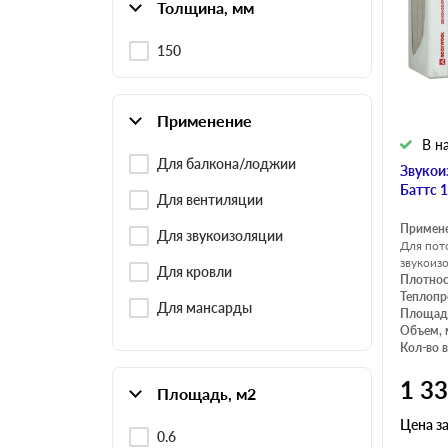
Толщина, мм
150
Применение
В н
Для балкона/лоджии
Звукои
Баттс 
Для вентиляции
Примен
Для звукоизоляции
Для пото
звукоиз
Для кровли
Плотнос
Теплопр
Для мансарды
Площадь
Объем, 
Кол-во в
1 3
Площадь, м2
Цена з
0.6