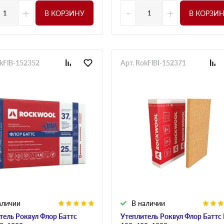
+
-
+
В КОРЗИНУ
В КОРЗИ
okFlB-152352
Арт. RokFlBI-152371
аличии
В наличии
тель Роквул Флор Баттс
Утеплитель Роквул Флор Баттс