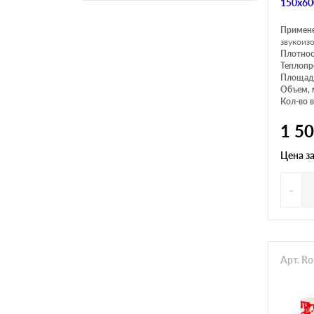
150х60
Примен
звукоиз
Плотнос
Теплопр
Площадь
Объем, 
Кол-во в
1 5
Цена з
-
Арт. R