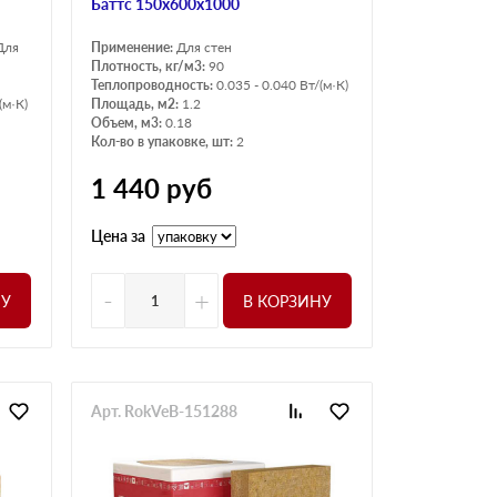
Баттс 150х600х1000
Для
Применение:
Для стен
Плотность, кг/м3:
90
Теплопроводность:
0.035 - 0.040 Вт/(м·К)
(м·К)
Площадь, м2:
1.2
Объем, м3:
0.18
Кол-во в упаковке, шт:
2
1 440
руб
Цена за
-
+
НУ
В КОРЗИНУ
Арт. RokVeB-151288