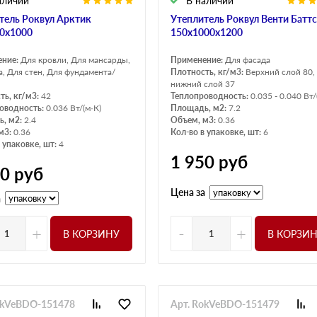
аличии
В наличии
тель Роквул Арктик
Утеплитель Роквул Венти Баттс
0х1000
150х1000х1200
ение:
Для кровли, Для мансарды,
Применение:
Для фасада
а, Для стен, Для фундамента/
Плотность, кг/м3:
Верхний слой 80,
нижний слой 37
ть, кг/м3:
42
Теплопроводность:
0.035 - 0.040 Вт/
оводность:
0.036 Вт/(м·К)
Площадь, м2:
7.2
, м2:
2.4
Объем, м3:
0.36
м3:
0.36
Кол-во в упаковке, шт:
6
 упаковке, шт:
4
1 950
руб
50
руб
Цена за
а
+
-
+
В КОРЗИНУ
В КОРЗИ
okVeBDO-151478
Арт. RokVeBDO-151479