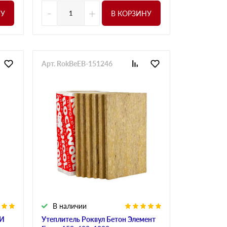
-
+
НУ
В КОРЗИНУ
Арт. RokBeEB-151246
В наличии
 И
Утеплитель Роквул Бетон Элемент