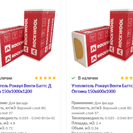
аличии
В наличии
тель Роквул Венти Баттс Д
Утеплитель Роквул Венти Баттс
 150х1000х1200
Оптима 150х600х1000
ение:
Для фасада
Применение:
Для фасада
ть, кг/м3:
Верхний слой 80,
Плотность, кг/м3:
Верхний слой 80,
слой 37
нижний слой 37
оводность:
0.035 - 0.040 Вт/(м·К)
Теплопроводность:
0.035 - 0.040 Вт/
, м2:
4.8
Площадь, м2:
2.4
м3:
0.72
Объем, м3:
0.36