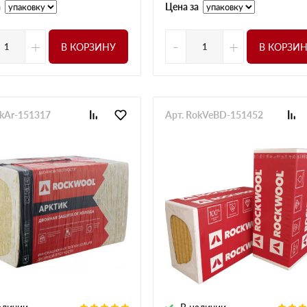
а
Цена за
+
-
+
В КОРЗИНУ
В КОРЗИ
okAr-151317
Арт. RokVeBD-151452