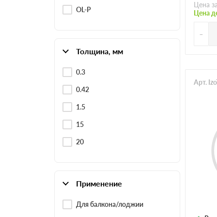
Цена з
OL-P
Цена д
-
Толщина, мм
0.3
Арт. I
0.42
1.5
15
20
Применение
Для балкона/лоджии