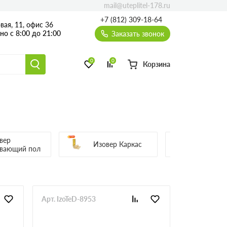
mail@uteplitel-178.ru
+7 (812) 309-18-64
вая, 11, офис 36
о с 8:00 до 21:00
Заказать звонок
0
0
Корзина
вер
Изовер Каркас
Изовер
вающий пол
Арт. IzoTeD-8953