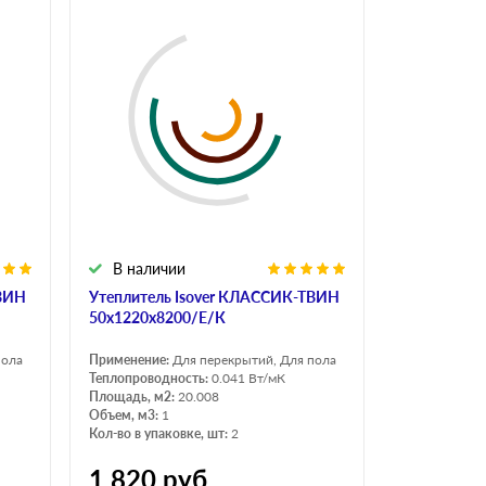
В наличии
ТВИН
Утеплитель Isover КЛАССИК-ТВИН
50х1220х8200/Е/К
пола
Применение:
Для перекрытий, Для пола
Теплопроводность:
0.041 Вт/мК
Площадь, м2:
20.008
Объем, м3:
1
Кол-во в упаковке, шт:
2
1 820
руб