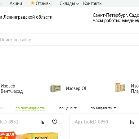
ы
Акции
Отзывы
Склады
Контакты
Санкт-Петербург, Садо
 и Ленинградской области
Часы работы: ежедневн
Изовер
Изо
Изовер OL
ВентФасад
Пла
по популярности
по цене
по алфавиту
ь:
oTeD-8951
Арт. IzoTeD-8950