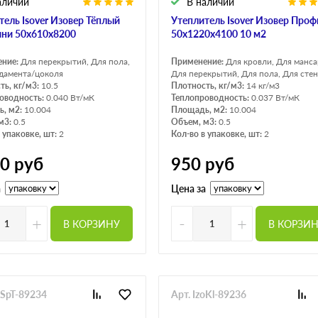
аличии
В наличии
тель Isover Изовер Тёплый
Утеплитель Isover Изовер Проф
ни 50х610х8200
50х1220х4100 10 м2
ение:
Для перекрытий, Для пола,
Применение:
Для кровли, Для манс
дамента/цоколя
Для перекрытий, Для пола, Для стен
ть, кг/м3:
10.5
Плотность, кг/м3:
14 кг/м3
оводность:
0.040 Вт/мК
Теплопроводность:
0.037 Вт/мК
, м2:
10.004
Площадь, м2:
10.004
м3:
0.5
Объем, м3:
0.5
 упаковке, шт:
2
Кол-во в упаковке, шт:
2
70
руб
950
руб
а
Цена за
+
-
+
В КОРЗИНУ
В КОРЗИ
oSpT-89234
Арт. IzoKl-89236