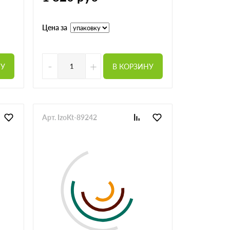
Цена за
-
+
НУ
В КОРЗИНУ
Арт. IzoKt-89242