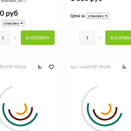
 упаковке, шт:
2
60
руб
Цена за
а
+
-
+
В КОРЗИНУ
В КОРЗИ
oTeITPIP-89238
Арт. IzoTeITPIP-89240