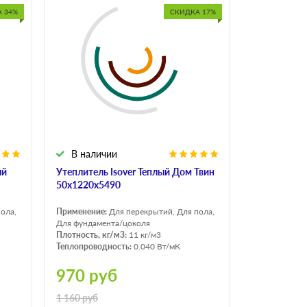
 34%
СКИДКА 17%
В наличии
ый
Утеплитель Isover Теплый Дом Твин
50х1220х5490
ола,
Применение:
Для перекрытий, Для пола,
Для фундамента/цоколя
Плотность, кг/м3:
11 кг/м3
Теплопроводность:
0.040 Вт/мК
970
руб
1 160
руб