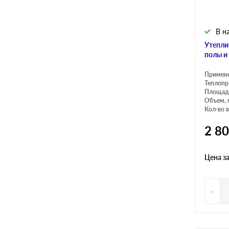
В н
Утеплит
полы и
Примен
Теплопр
Площадь
Объем, 
Кол-во в
2 8
Цена з
-