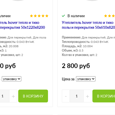
аличии
В наличии
ель Isover тепло и тихо
Утеплитель Isover тепло и тихо
 перекрытия 50х1220х8200
полы и перекрытия 50х610х82
ение:
Для перекрытий, Для пола
Применение:
Для перекрытий, Для 
оводность:
0.043 Вт/мК
Теплопроводность:
0.043 Вт/мК
, м2:
20.008
Площадь, м2:
10.004
м3:
1
Объем, м3:
0.5
 упаковке, шт:
2
Кол-во в упаковке, шт:
2
00
руб
2 800
руб
а
Цена за
+
-
+
В КОРЗИНУ
В КОРЗИ