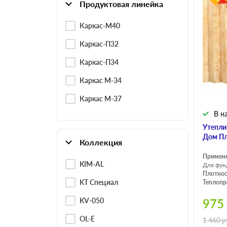
Продуктовая линейка
Каркас-М40
Каркас-П32
Каркас-П34
Каркас М-34
Каркас М-37
В н
Утепли
Дом Пл
Коллекция
Примен
KIM-AL
Для фун
Плотнос
KT Специал
Теплопр
KV-050
975
OL-E
1 460
р