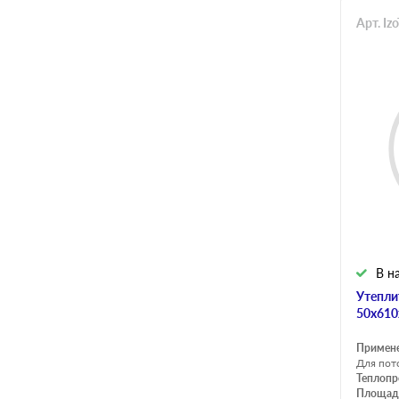
Арт. Iz
В н
Утепли
50х610
Примен
Для пот
Теплопр
Площадь