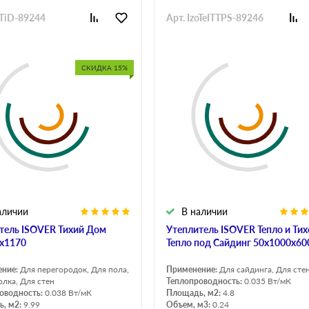
oTiD-89244
Арт. IzoTeITTPS-89246
СКИДКА 15%
аличии
В наличии
тель ISOVER Тихий Дом
Утеплитель ISOVER Тепло и Тих
х1170
Тепло под Сайдинг 50х1000х60
ение:
Для перегородок, Для пола,
Применение:
Для сайдинга, Для сте
олка, Для стен
Теплопроводность:
0.035 Вт/мК
оводность:
0.038 Вт/мК
Площадь, м2:
4.8
, м2:
9.99
Объем, м3:
0.24