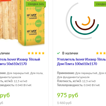
СКИДКА 34%
СКИДКА
аличии
В наличии
тель Isover Изовер Тёплый
Утеплитель Isover Изовер Тёпл
ита 50х610х1170
Дом Плита 100х610х1170
ение:
Для перекрытий, Для пола,
Применение:
Для перекрытий, Для п
дамента/цоколя
Для фундамента/цоколя
ть, кг/м3:
12,5 кг/м3
Плотность, кг/м3:
12,5 кг/м3
оводность:
0.040 Вт/мК
Теплопроводность:
0.040 Вт/мК
руб
975
руб
уб
1 460
руб