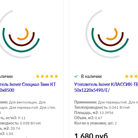
аличии
В наличии
тель Isover Специал Твин КТ
Утеплитель Isover КЛАССИК-
0х8500
50х1220х5490/Е/
ение:
Для вентиляции, Для
Применение:
Для перекрытий, Для 
одок, Для перекрытий, Для стен,
Теплопроводность:
0.041 Вт/мК
б
Площадь, м2:
13.3956
ть, кг/м3:
9-11
Объем, м3:
0.67
оводность:
0.038 Вт/мК
Кол-во в упаковке, шт:
2
, м2:
20.74
м3:
1.04
1 680
руб