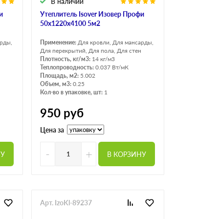
В наличии
и
Утеплитель Isover Изовер Профи
50х1220х4100 5м2
арды,
Применение:
Для кровли, Для мансарды,
Для перекрытий, Для пола, Для стен
Плотность, кг/м3:
14 кг/м3
Теплопроводность:
0.037 Вт/мК
Площадь, м2:
5.002
Объем, м3:
0.25
Кол-во в упаковке, шт:
1
950
руб
Цена за
-
+
НУ
В КОРЗИНУ
Арт. IzoKl-89237