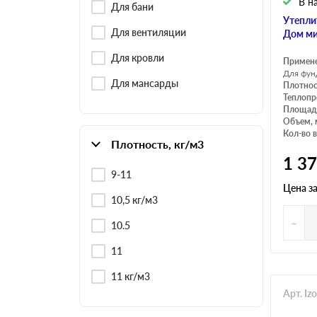
В н
Для бани
Утепли
Для вентиляции
Дом ми
Для кровли
Примен
Для фун
Для мансарды
Плотнос
Теплопр
Площадь
Объем, 
Кол-во в
Плотность, кг/м3
1 3
9-11
Цена з
10,5 кг/м3
-
10.5
11
11 кг/м3
Арт. Iz