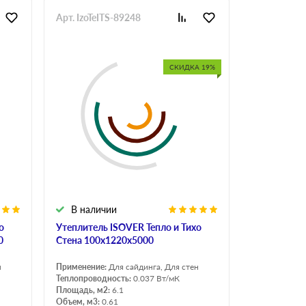
Арт. IzoTeITS-89248
СКИДКА 19%
В наличии
о
Утеплитель ISOVER Тепло и Тихо
0
Стена 100х1220х5000
н
Применение:
Для сайдинга, Для стен
Теплопроводность:
0.037 Вт/мК
Площадь, м2:
6.1
Объем, м3:
0.61