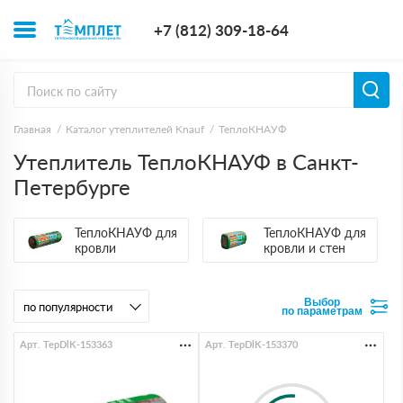
+7 (812) 309-1
+7 (812) 309-18-64
Заказать з
Главная
Каталог утеплителей Knauf
ТеплоКНАУФ
Утеплитель ТеплоКНАУФ в Санкт-
Петербурге
ТеплоКНАУФ для
ТеплоКНАУФ для
кровли
кровли и стен
Выбор
по параметрам
Арт. TepDlK-153363
Арт. TepDlK-153370