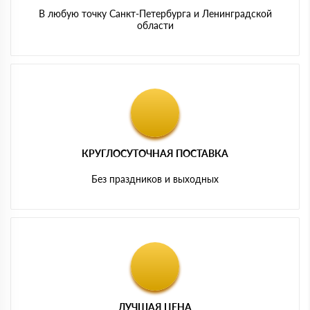
Для перекрытий и пола: АкустиKNAUF, потому что
В любую точку Санкт-Петербурга и Ленинградской
производитель также указывает его для перегородок и
области
перекрытий.
Подходят ли обычные линейки ТеплоKNAUF для
звукоизоляции
Обычные теплоизоляционные продукты KNAUF могут
частично снижать шум просто за счет волокнистой
структуры, но если задача именно звукоизоляция, а не
общее утепление, лучше не экономить и брать
специализированные акустические линейки. У KNAUF
для этого есть отдельные продукты, и они будут
работать по шуму заметно правильнее, чем
КРУГЛОСУТОЧНАЯ ПОСТАВКА
универсальная теплоизоляция. В официальных
материалах бренд разделяет обычные утеплители и
Без праздников и выходных
отдельные решения по звукоизоляции.
Главный вывод
Если нужен короткий и честный ответ, то для
звукоизоляции лучше всего подходят:
АкустиKNAUF — основной и лучший выбор для квартир,
домов, стен, потолков и перегородок.
АкустиKNAUF СЛИМ — когда нужно сохранить
площадь и сделать тонкую систему.
Acoustic Перегородка — для каркасных перегородок и
более профессиональных решений.
ЛУЧШАЯ ЦЕНА