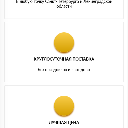
В любую точку Санкт-Петербурга и Ленинградской
производитель также указывает его для перегородок и
области
перекрытий.
Подходят ли обычные линейки ТеплоKNAUF для
звукоизоляции
Обычные теплоизоляционные продукты KNAUF могут
частично снижать шум просто за счет волокнистой
структуры, но если задача именно звукоизоляция, а не
общее утепление, лучше не экономить и брать
специализированные акустические линейки. У KNAUF
для этого есть отдельные продукты, и они будут
работать по шуму заметно правильнее, чем
КРУГЛОСУТОЧНАЯ ПОСТАВКА
универсальная теплоизоляция. В официальных
материалах бренд разделяет обычные утеплители и
Без праздников и выходных
отдельные решения по звукоизоляции.
Главный вывод
Если нужен короткий и честный ответ, то для
звукоизоляции лучше всего подходят:
АкустиKNAUF — основной и лучший выбор для квартир,
домов, стен, потолков и перегородок.
АкустиKNAUF СЛИМ — когда нужно сохранить
площадь и сделать тонкую систему.
Acoustic Перегородка — для каркасных перегородок и
более профессиональных решений.
ЛУЧШАЯ ЦЕНА
АкустиKNAUF МДВП — как дополнительный вариант