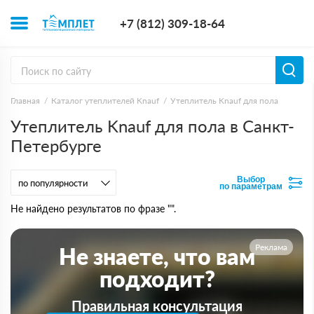
+7 (812) 309-1
+7 (812) 309-18-64
Заказать з
Главная
Каталог утеплителей Knauf
Утеплитель Knauf для пола
Утеплитель Knauf для пола в Санкт-
Петербурге
Выбор
по параметрам
Не найдено результатов по фразе "".
Реклама
Не знаете, что вам
подходит?
Правильная консультация