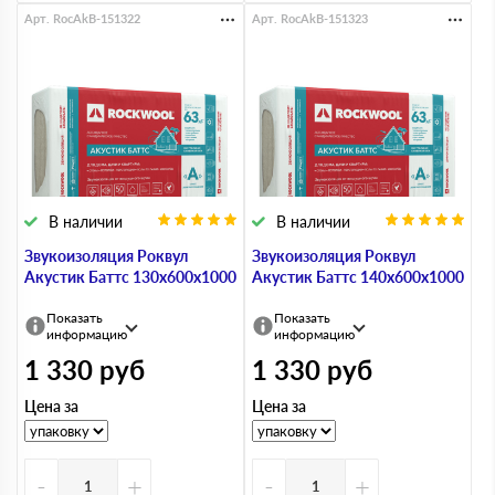
Арт. RocAkB-151322
Арт. RocAkB-151323
В наличии
В наличии
Звукоизоляция Роквул
Звукоизоляция Роквул
Акустик Баттс 130х600х1000
Акустик Баттс 140х600х1000
Показать
Показать
информацию
информацию
1 330
руб
1 330
руб
Цена за
Цена за
-
+
-
+