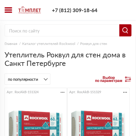
+7 (812) 309-1
+7 (812) 309-18-64
Заказать з
Главная
Каталог утеплителей Rockwool
Роквул для стен
Утеплитель Роквул для стен дома в
Санкт Петербурге
Выбор
по параметрам
Арт. RocAkB-151324
Арт. RocAkB-151329