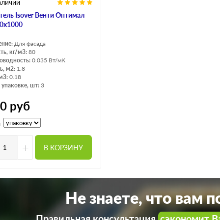
аличии
тель Isover Венти Оптимал
0х1000
ение:
Для фасада
ть, кг/м3:
80
оводность:
0.035 Вт/мК
, м2:
1.8
м3:
0.18
 упаковке, шт:
3
50
руб
а
+
В КОРЗИНУ
Не знаете, что вам 
Правильная консультация
сэкономит В