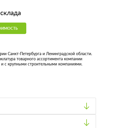
 склада
ТОИМОСТЬ
ии Санкт-Петербурга и Ленинградской области.
енклатура товарного ассортимента компании
ак и с крупными строительными компаниями.
формлении заказа с менеджером.