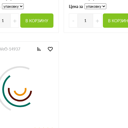
а
Цена за
+
-
+
В КОРЗИНУ
В КОРЗИ
zoVeO-14937