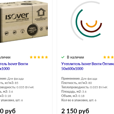
аличии
В наличии
тель Isover Венти
Утеплитель Isover Венти Оптим
х1000
50х600х1000
ение:
Для фасада
Применение:
Для фасада
ть, кг/м3:
85
Плотность, кг/м3:
80
оводность:
0.035 Вт/мК
Теплопроводность:
0.035 Вт/мК
, м2:
3.6
Площадь, м2:
3.6
м3:
0.18
Объем, м3:
0.18
 упаковке, шт:
6
Кол-во в упаковке, шт:
6
00
руб
2 150
руб