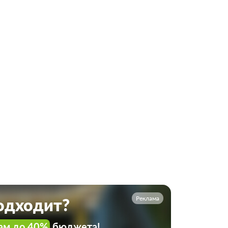
Реклама
подходит?
ам до 40%
бюджета!