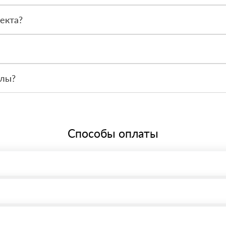
ле получения. Вы осматриваете товар, сверяете количество и тол
екта?
екты, участки и частные адреса. Менеджер рассчитает доставку по
ала нужно оформить заявку через менеджера, чтобы склад заранее 
алы?
ителя. При необходимости предоставим документы на продукцию при
Способы оплаты
, возможна через системы электронных платежей.
иема материала после проверки качества и количества заказанного