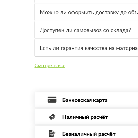
По большинству материалов можно оплатить пос
Можно ли оформить доставку до объ
Да, доставляем материалы на строительные объ
Доступен ли самовывоз со склада?
Да, заказ можно забрать самостоятельно. Снач
Есть ли гарантия качества на матери
Да, товар поставляется с гарантией производ
Смотреть все
Банковская карта
Наличный расчёт
Оплата банковской картой, через Интернет
Минимальная сумма платежа — 1 рубль.
Безналичный расчёт
Вы можете оплатить наличными по факту пр
Максимальная сумма платежа отсутствует.