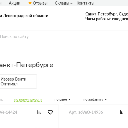
ы
Акции
Отзывы
Склады
Контакты
Санкт-Петербург, Садо
 и Ленинградской области
Часы работы: ежедневн
анкт-Петербурге
Изовер Венти
Оптимал
по популярности
по цене
по алфавиту
ь:
oVe-14424
Арт. IzoVeO-14936