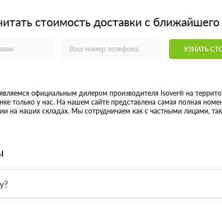
читать стоимость доставки с ближайшего
УЗНАТЬ С
являемся официальным дилером производителя Isover® на территор
нке только у нас. На нашем сайте представлена самая полная ном
чии на наших складах. Мы сотрудничаем как с частными лицами, т
ы
у?
той и безналичным переводом. Удобный вариант фиксируется при о