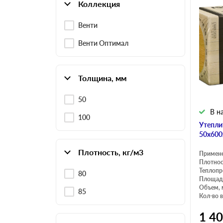
Коллекция
Венти
Венти Оптимал
Толщина, мм
50
В н
100
Утепли
50х600
Плотность, кг/м3
Примен
Плотнос
Теплопр
80
Площадь
Объем, 
85
Кол-во в
1 4