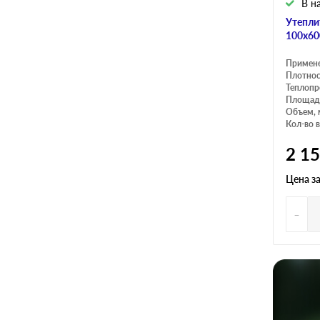
В н
Утепли
100х60
Примен
Плотнос
Теплопр
Площадь
Объем, 
Кол-во в
2 1
Цена з
-