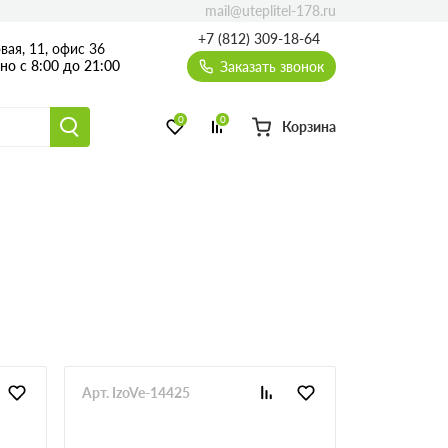
mail@uteplitel-178.ru
+7 (812) 309-18-64
вая, 11, офис 36
о с 8:00 до 21:00
Заказать звонок
0
0
Корзина
Арт. IzoVe-14425