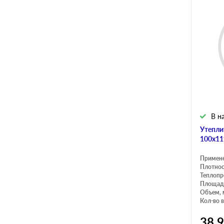
600
1390
1190
В н
Утепли
100х11
Примен
Плотнос
Теплопр
Площадь
Объем, 
Кол-во в
38 