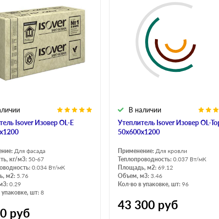
аличии
В наличии
тель Isover Изовер OL-E
Утеплитель Isover Изовер OL-To
х1200
50х600х1200
ение:
Для фасада
Применение:
Для кровли
ть, кг/м3:
50-67
Теплопроводность:
0.037 Вт/мК
оводность:
0.034 Вт/мК
Площадь, м2:
69.12
, м2:
5.76
Объем, м3:
3.46
м3:
0.29
Кол-во в упаковке, шт:
96
 упаковке, шт:
8
43 300
руб
50
руб