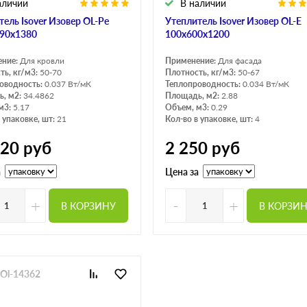
аличии
В наличии
тель Isover Изовер OL-Pe
Утеплитель Isover Изовер OL-E
90х1380
100х600х1200
ение:
Для кровли
Применение:
Для фасада
ть, кг/м3:
50-70
Плотность, кг/м3:
50-67
оводность:
0.037 Вт/мК
Теплопроводность:
0.034 Вт/мК
, м2:
34.4862
Площадь, м2:
2.88
м3:
5.17
Объем, м3:
0.29
 упаковке, шт:
21
Кол-во в упаковке, шт:
4
320
руб
2 250
руб
а
Цена за
+
-
+
В КОРЗИНУ
В КОРЗИ
oOl-14362