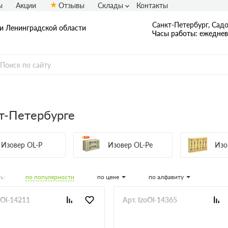
ы
Акции
Отзывы
Склады
Контакты
Санкт-Петербург, Садо
 и Ленинградской области
Часы работы: ежедневн
т-Петербурге
Изовер OL-P
Изовер OL-Pe
Изо
по популярности
по цене
по алфавиту
ь:
oOl-14211
Арт. IzoOl-14365