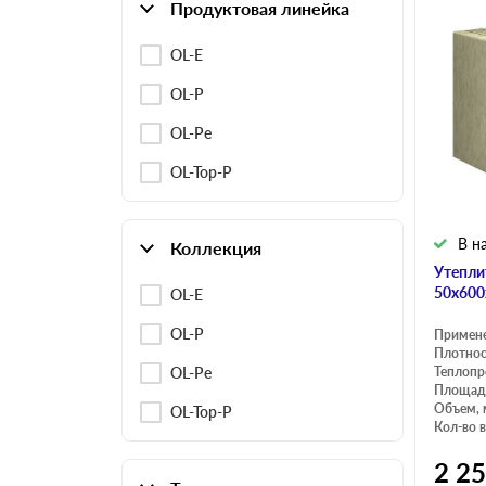
Продуктовая линейка
OL-E
OL-P
OL-Pe
OL-Top-P
В н
Коллекция
Утепли
50х600
OL-E
OL-P
Примен
Плотнос
OL-Pe
Теплопр
Площадь
Объем, 
OL-Top-P
Кол-во в
2 2