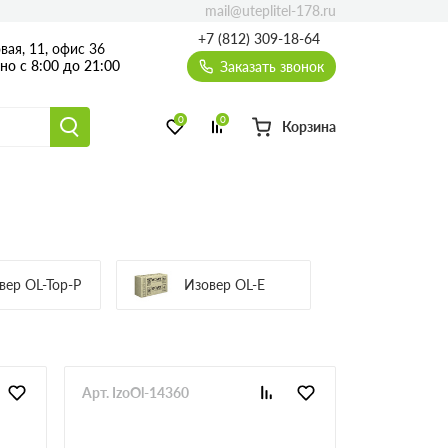
mail@uteplitel-178.ru
+7 (812) 309-18-64
вая, 11, офис 36
о с 8:00 до 21:00
Заказать звонок
0
0
Корзина
вер OL-Top-P
Изовер OL-E
Арт. IzoOl-14360