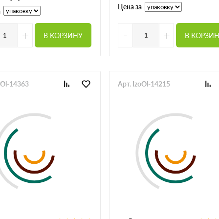
Цена за
а
+
-
+
В КОРЗИНУ
В КОРЗИ
oOl-14363
Арт. IzoOl-14215