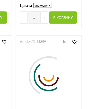
Цена за
-
+
НУ
В КОРЗИНУ
Арт. IzoOl-14359