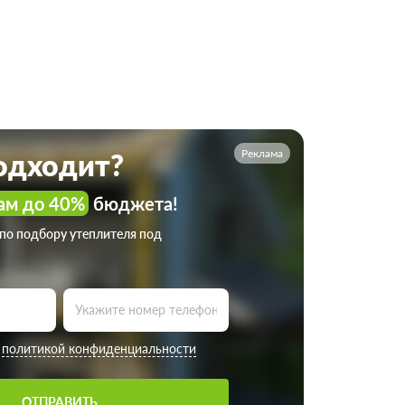
Реклама
подходит?
ам до 40%
бюджета!
 по подбору утеплителя под
с
политикой конфиденциальности
ОТПРАВИТЬ