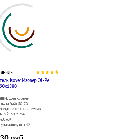
аличии
тель Isover Изовер OL-Pe
90х1380
ение:
Для кровли
ть, кг/м3:
50-70
оводность:
0.037 Вт/мК
, м2:
68.9724
м3:
6.9
 упаковке, шт:
42
930
руб