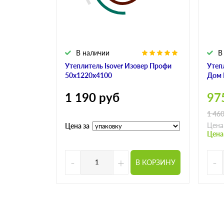
В наличии
В
Утеплитель Isover Изовер Профи
Утеп
50х1220х4100
Дом 
1 190
руб
97
1 46
Цена
Цена за
Цена
-
+
-
В КОРЗИНУ