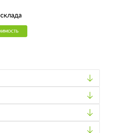
 склада
ТОИМОСТЬ
формлении заказа с менеджером.
ько потом производите оплату.
 адресу, объёму и типу машины.