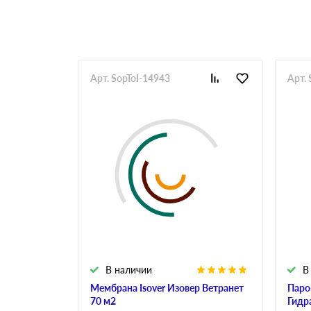
Арт. SopToI-14943
Арт. 
В наличии
В
Мембрана Isover Изовер Ветранет
Паро
70 м2
Гидр