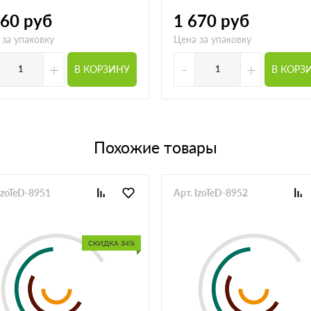
460
руб
1 670
руб
 за упаковку
Цена за упаковку
+
-
+
В КОРЗИНУ
В КОРЗ
Похожие товары
IzoTeD-8951
Арт. IzoTeD-8952
СКИДКА 34%