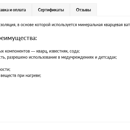
авка и оплата
Сертификаты
Отзывы
изоляция, в основе которой используется минеральная кварцевая ват
реимущества:
х компонентов — кварц, известняк, сода;
сть, разрешено использование в медучреждениях и детсадах;
ости;
 веществ при нагреве;