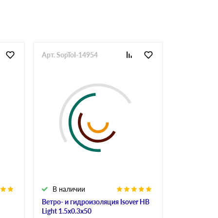
Арт. SopToI-14954
Арт. SopToI
В наличии
В налич
Ветро- и гидроизоляция Isover HB
Мембрана Is
Light 1.5х0.3х50