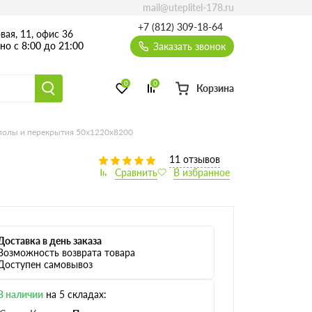
mail@uteplitel-178.ru
+7 (812) 309-18-64
вая, 11, офис 36
о с 8:00 до 21:00
Заказать звонок
0
0
Корзина
о полы и перекрытия 50х1220х8200
11 отзывов
Доставка в день заказа
Возможность возврата товара
Доступен самовывоз
В наличии
на 5 складах: