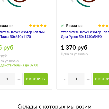
 наличии
В наличии
литель Isover Изовер Тёплый
Утеплитель Isover Изовер Тёп
Плита 50х610х1170
Дом Рулон 50х1220х5490
5
руб
1 370
руб
Цена за упаковку
0
руб
 за упаковку
 действительна до 07.08
+
-
+
В КОРЗИНУ
В КОРЗ
Склады с которых мы возим