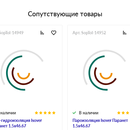
Сопутствующие товары
SopToI-14949
Арт. SopToI-14952
 наличии
В наличии
-гидроизоляция Isover
Пароизоляция Isover Паранет
анет 1.5х46.67
1.5х46.67