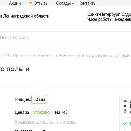
ы
Акции
Отзывы
Склады
Контакты
Санкт-Петербург, Садо
 и Ленинградской области
Часы работы: ежедневн
о
Изовер тепло и тихо полы и перекрытия
Утеплитель Isover тепло и тих
хо полы и
Толщина
50 мм
Цена за
упаковку
м2
м3
В упаковке: 20.008 м2, 1 м3, 2 шт