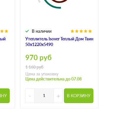
В наличии
В налич
лый
Утеплитель Isover Теплый Дом Твин
Утеплитель
50х1220х5490
50х1220х41
970
руб
950
ру
1 160
руб
Цена за упаковку
Цена за
Цена действительна до 07.08
-
+
-
ИНУ
В КОРЗИНУ