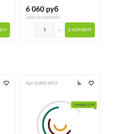
2 600
р
6 060
руб
Цена за упа
Цена за упаковку
-
+
-
ИНУ
В КОРЗИНУ
Арт. IzoTeD-8953
Арт. IzoPr-
СКИДКА 17%